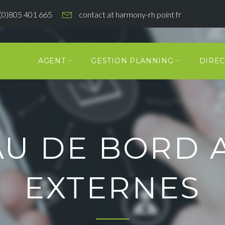
(0)805 401 665
contact at harmony-rh point fr
AGENT
GESTION PLANNING
DIREC
EAU DE BORD 
EXTERNES