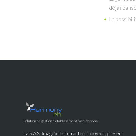
déjà réalis
La possibil
Solution de gestion d'établissement médico-social
La S.A.S. Image’in est un acteur innovant, présent