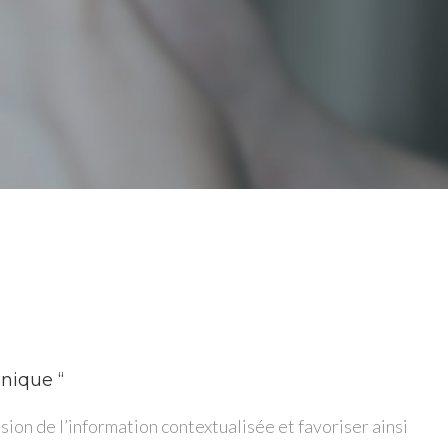
unique “
sion de l’information contextualisée et favoriser ainsi