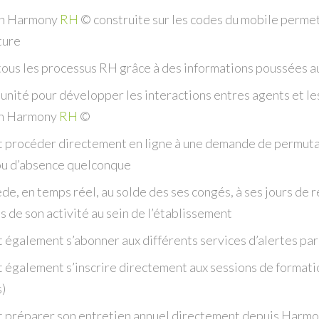
ion Harmony
RH
© construite sur les codes du mobile permet
ture
tous les processus RH grâce à des informations poussées 
nité pour développer les interactions entres agents et les 
ion Harmony
RH
©
t procéder directement en ligne à une demande de permutat
ou d’absence quelconque
ède, en temps réel, au solde des ses congés, à ses jours de 
s de son activité au sein de l’établissement
t également s’abonner aux différents services d’alertes par
t également s’inscrire directement aux sessions de formati
s)
t préparer son entretien annuel directement depuis Harm